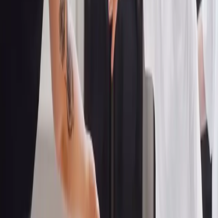
Nette, kompetente Lehrer und angenehme, freundliche 
Trainingsräume. Es finden regelmäßige Prüfungen statt 
für die Kids sogar ein Weihnachtsgeschenk. Mein Kind tr
bereits im 4. Jahr. Empfehlenswert!
S
Susanne H.
Google-Rezension
FAQ
Fragen und Antworten.
Die häufigsten Fragen rund um den Minis-Kurs. Ist deine Frage
nicht dabei? Melde dich einfach bei uns.
Was lernen Kinder im REACT® Training?