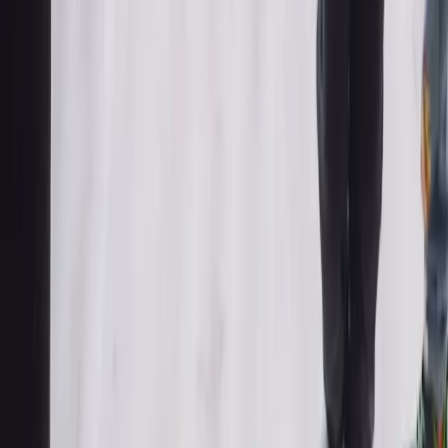
DC Academy
Friedenstaler Platz 12
16321 Bernau bei Berlin
info@dc-academy.training
0176 43 64 84 49
Selbstverteidigung mit System. Kampfsport für die ganze Familie —
seit über 10 Jahren in Berlin.
Navigation
Kurse für Kinder
Kurse für Erwachsene
Kursplan
Standorte