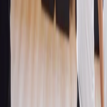
für Kinder vereinbaren?
So einfach geht's
Dein Weg zum
kostenlosen Probetraining.
Unkompliziert und ohne Verpflichtung — in drei Schritten zu deiner
ersten Trainingsstunde bei der DC Academy.
01
Telefonische Beratung
In einem kurzen Telefonat klären wir alle deine Fragen und finden
einen passenden Termin für ein individuelles Schnuppertraining.