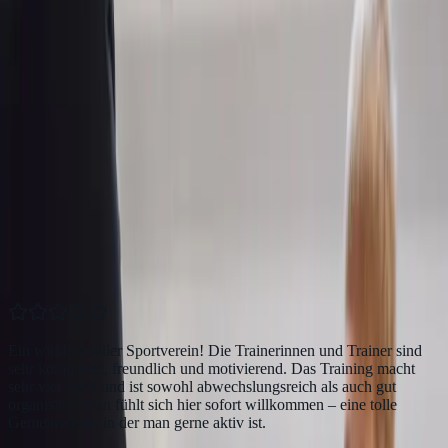
Melde dich jetzt zum kostenlosen
Probetraining an.
Neugierig geworden? Dann melde dich jetzt an und erlebe in einer
kostenlosen Schnupperstunde, was die DC Academy ausmacht —
für Kinder und Erwachsene.
Das sagen unsere Mitglieder
Stimmen aus der Academy.
Zahlreiche Familien und Erwachsene trainieren bereits bei uns —
das sagen sie über ihr Training in der DC Academy.
Ein wirklich toller Sportverein! Die Trainerinnen und Trainer sind
sehr kompetent, freundlich und motivierend. Das Training macht
sehr viel Spaß und ist sowohl abwechslungsreich als auch gut
organisiert. Man fühlt sich hier sofort willkommen – eine tolle
Gemeinschaft, in der man gerne aktiv ist.