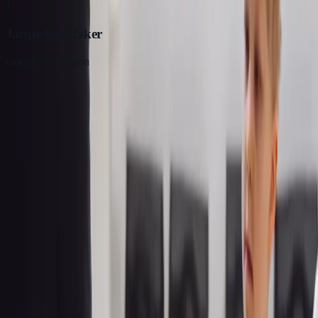
J
Jacqueline Haker
Google-Rezension
Mein Sohn ist eigentlich eher schüchtern und für Sport 
zu begeistern – umso schöner, dass er sich bei DC Aca
wohl fühlt! 🥋💪 Er wird von Mal zu Mal mutiger, traut
zu und hat richtig Freude am Training. Besonders schön
dass ich als Mutter anfangs sogar mitmachen durfte – da
beiden gutgetan. 😊
V
Vanessa Klotsch
Google-Rezension
Sehr professionelle Schule mit tollen und motivierten Tr