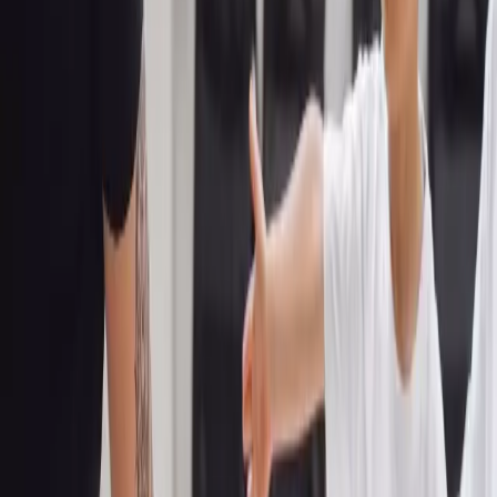
WT und Krav Maga ist für jeden Geschmack etwas dabe
Besonders hervorzuheben ist die motivierende und an
Atmosphäre beim Training. Ich trainiere seit 2 Jahren hi
immer noch begeistert.
F
Frank Ostmann
Google-Rezension
Meine Tochter und ich sind seit nem halben Jahr dabei. E
super Team. Sehr familiär und freudig dran ihr Wissen 
alt weiterzugeben. Jeder Schüler kommt auf seine Kost
positiv gesehen seinem Wissenstand gefordert und geför
beste Entscheidung!
K
Karsten „Kalle“ Voss
Google-Rezension