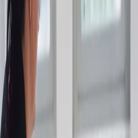
Zum Probetraining anmelden
5,0 bei Google
Was dein Kind mitnimmt
Das lernt dein Kind bei uns.
Grenzen setzen – selbstbewusst
Schon die Kleinsten können lernen, sich sicher zu fühlen und klar
„Nein“ zu sagen. Im REACT®-Training für Minis üben die Kinder
spielerisch, Grenzen zu erkennen und selbstbewusst aufzutreten –
ganz ohne Druck, immer mit Spaß.
Körperliche Entwicklung
Klettern, Rollen, Balancieren – unsere Minis-Stunden fördern
Koordination, Beweglichkeit und Körpergefühl auf spielerische
Weise. Die Kinder entwickeln Freude an Bewegung und legen den
Grundstein für eine gesunde körperliche Entwicklung.